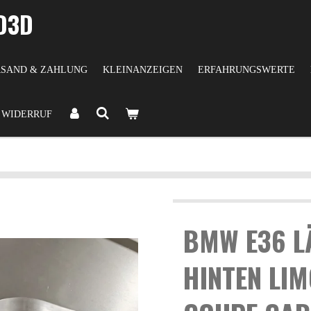
D3D
SAND & ZAHLUNG
KLEINANZEIGEN
ERFAHRUNGSWERTE
WIDERRUF
BMW E36 L
HINTEN LI